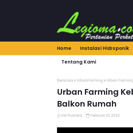
Home
Instalasi Hidroponik
Tentang Kami
Beranda
UrbanFarming
Urban Farming
Urban Farming Keb
Balkon Rumah
Inti Pustaka
Februari 01, 2022