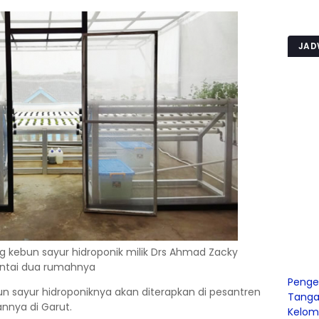
JAD
g kebun sayur hidroponik milik Drs Ahmad Zacky
lantai dua rumahnya
Penge
bun sayur hidroponiknya akan diterapkan di pesantren
Tangah
annya di Garut.
Kelom