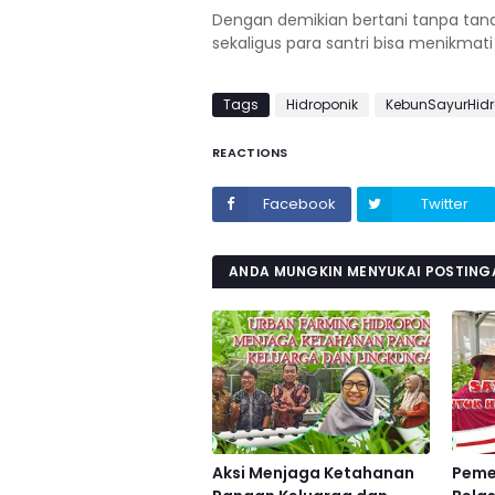
Dengan demikian bertani tanpa tana
sekaligus para santri bisa menikmati 
Tags
Hidroponik
KebunSayurHidr
REACTIONS
Facebook
Twitter
ANDA MUNGKIN MENYUKAI POSTINGA
Aksi Menjaga Ketahanan
Peme