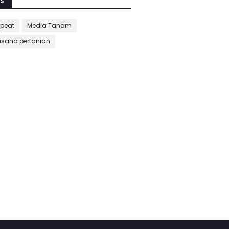
S
peat
Media Tanam
usaha pertanian