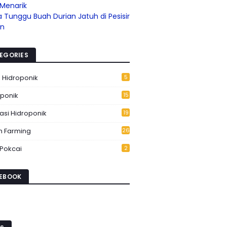
 Menarik
 Tunggu Buah Durian Jatuh di Pesisir
an
EGORIES
s Hidroponik
5
oponik
15
6
lasi Hidroponik
19
n Farming
26
 Pokcai
2
EBOOK