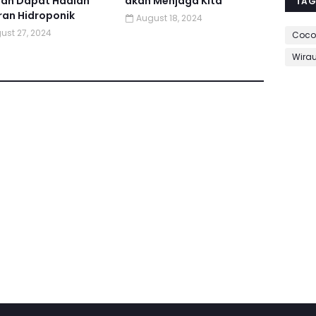
san Dapat Hadiah
akan Menjaga Kita
TAG
ran Hidroponik
August 18, 2024
ust 27, 2024
Coco
Wira