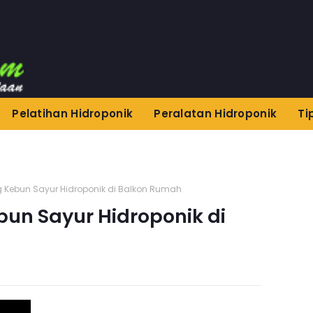
Pelatihan Hidroponik
Peralatan Hidroponik
Ti
 Kebun Sayur Hidroponik di Balkon Rumah
un Sayur Hidroponik di