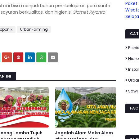
Paket
h ini bisa menjadi bahan pembelajaran para santri
Wisata
sayuran berkualitas, dan higienis.
Slamet Riyanto
Selat
oponik
UrbanFarming
CAT
Bisni
Hidr
Insta
N INI
Urba
Sawi
FAC
nang Lomba Tujuh
Jagalah Alam Maka Alam