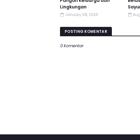
Pangan Keluarga dan
Bela
Lingkungan
Sayu
January 08, 2026
Aug
POSTING KOMENTAR
0 Komentar