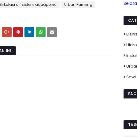
Selat
Sirkulasi air sistem aquaponic
Urban Farming
CAT
Bisni
Hidr
N INI
Insta
Urba
Sawi
FAC
TAG