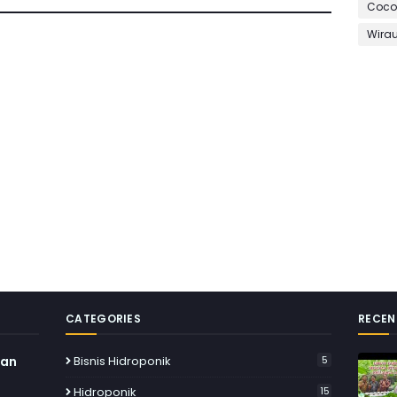
Coco
Wira
CATEGORIES
RECEN
nan
Bisnis Hidroponik
5
Hidroponik
15