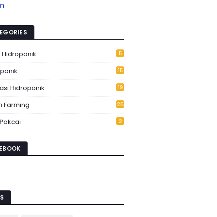
an
EGORIES
s Hidroponik
5
oponik
15
6
lasi Hidroponik
19
n Farming
26
 Pokcai
2
EBOOK
S