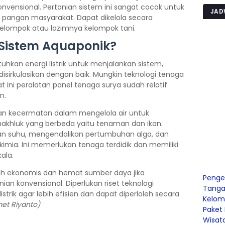
onvensional. Pertanian sistem ini sangat cocok untuk
JAD
ngan masyarakat. Dapat dikelola secara
elompok atau lazimnya kelompok tani.
Sistem Aquaponik?
kan energi listrik untuk menjalankan sistem,
isirkulasikan dengan baik. Mungkin teknologi tenaga
 ini peralatan panel tenaga surya sudah relatif
n.
an kecermatan dalam mengelola air untuk
hluk yang berbeda yaitu tenaman dan ikan.
an suhu, mengendalikan pertumbuhan alga, dan
imia. Ini memerlukan tenaga terdidik dan memiliki
ala.
ih ekonomis dan hemat sumber daya jika
Penge
n konvensional. Diperlukan riset teknologi
Tangah
trik agar lebih efisien dan dapat diperloleh secara
Kelom
met Riyanto)
Paket
Wisata