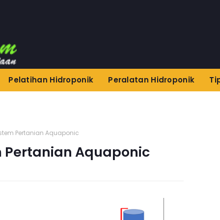
Pelatihan Hidroponik
Peralatan Hidroponik
Ti
 Sistem Pertanian Aquaponic
em Pertanian Aquaponic