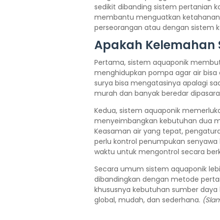
sedikit dibanding sistem pertanian k
membantu menguatkan ketahanan pa
perseorangan atau dengan sistem k
Apakah Kelemahan 
Pertama, sistem aquaponik membutuh
menghidupkan pompa agar air bisa d
surya bisa mengatasinya apalagi saat
murah dan banyak beredar dipasara
Kedua, sistem aquaponik memerluk
menyeimbangkan kebutuhan dua mak
Keasaman air yang tepat, pengatur
perlu kontrol penumpukan senyawa k
waktu untuk mengontrol secara berk
Secara umum sistem aquaponik leb
dibandingkan dengan metode pertania
khususnya kebutuhan sumber daya lis
global, mudah, dan sederhana.
(Sla