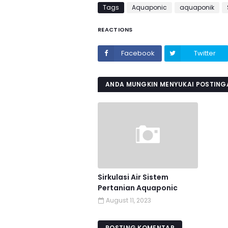
Tags
Aquaponic
aquaponik
REACTIONS
Facebook
Twitter
ANDA MUNGKIN MENYUKAI POSTINGA
Sirkulasi Air Sistem
Pertanian Aquaponic
August 11, 2023
POSTING KOMENTAR