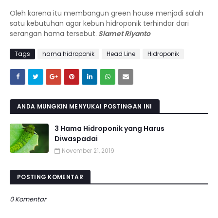
Oleh karena itu membangun green house menjadi salah
satu kebutuhan agar kebun hidroponik terhindar dari
serangan hama tersebut.
Slamet Riyanto
Tags
hama hidroponik
Head Line
Hidroponik
ANDA MUNGKIN MENYUKAI POSTINGAN INI
3 Hama Hidroponik yang Harus
Diwaspadai
November 21, 2019
POSTING KOMENTAR
0 Komentar