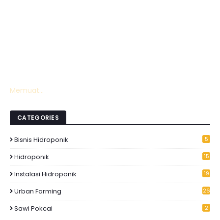
Memuat...
CATEGORIES
Bisnis Hidroponik
5
Hidroponik
15
6
Instalasi Hidroponik
19
Urban Farming
26
Sawi Pokcai
2