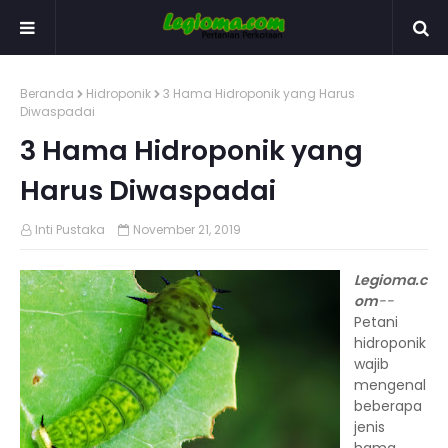
Beranda
Hidroponik
3 Hama Hidroponik yang Harus
Diwaspadai
3 Hama Hidroponik yang
Harus Diwaspadai
Inti Pustaka
November 21, 2019
Legioma.c
om
--
Petani
hidroponik
wajib
mengenal
beberapa
jenis